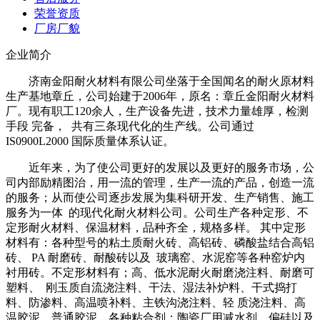
荣誉资质
厂房厂貌
企业简介
济南金阳耐火材料有限公司坐落于全国闻名的耐火原材料
生产基地章丘，公司始建于2006年，原名：章丘金阳耐火材料
厂。现有职工120余人，生产设备先进，技术力量雄厚，检测
手段 完备， 共有三条现代化的生产线。公司通过
IS0900L2000 国际质量体系认证。
近年来，为了使公司更好的发展以及更好的服务市场，公
司内部励精图治，用一流的管理，生产一流的产品，创造一流
的服务；从而使公司逐步发展为集科研开发、生产销售、施工
服务为一体 的现代化耐火材料公司。公司生产各种定形、不
定形耐火材料、保温材料，品种齐全，规格多样。 其中定形
材料有：各种型号的粘土质耐火砖、高铝砖、磷酸盐结合高铝
砖、 PA 耐磨砖、耐酸砖以及 玻璃窑、水泥窑等各种窑炉内
衬用砖。不定形材料有；高、低水泥耐火耐磨浇注料、耐磨可
塑料、 刚玉质自流浇注料、干法、湿法补炉料、干式捣打
料、防渗料、高温喷补料、主铁沟浇注料、轻 质浇注料、高
温胶泥、普通胶泥、各种粘合剂；陶瓷厂用减水剂、偏硅以及